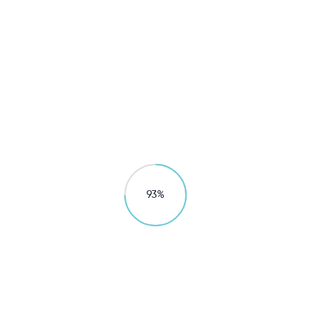
商用产品
立升新一代净饮茶水间
守护健康饮水

探索产品
98
%
探索更多