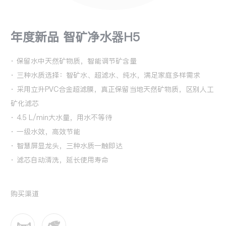
年度新品 智矿净水器H5
· 保留水中天然矿物质，智能调节矿含量
· 三种水质选择：智矿水、超滤水、纯水，满足家庭多样需求
· 采用立升PVC合金超滤膜，真正保留当地天然矿物质，区别人工
矿化滤芯
· 4.5 L/min大水量，用水不等待
· 一级水效，高效节能
· 智慧屏显龙头，三种水质一触即达
· 滤芯自动清洗，延长使用寿命
购买渠道

