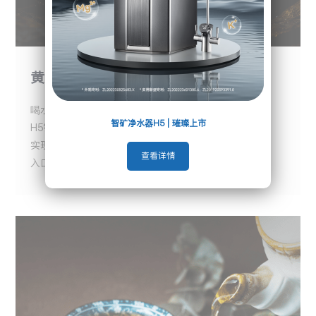
黄金矿比，日常饮水天然回甘
喝水不应只为解渴，更应是味觉的享受
智矿净水器H5 | 璀璨上市
H5智矿水通过智能调控水中钙、镁等矿物含量
实现天然矿物质的动态平衡
查看详情
入口清润，自带天然甜感