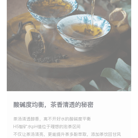
酸碱度均衡，茶香清透的秘密
茶汤清透醇香，离不开好水的酸碱度平衡
H5智矿水pH值位于理想的泡茶区间
不仅让茶汤清亮，更能提升茶多酚萃取，添加茶饮回甘风