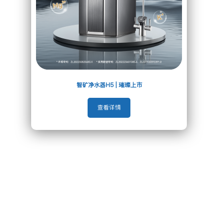
智矿净水器H5 | 璀璨上市
查看详情
多层精滤 净
每层高效净化，保
准的同时提升水的