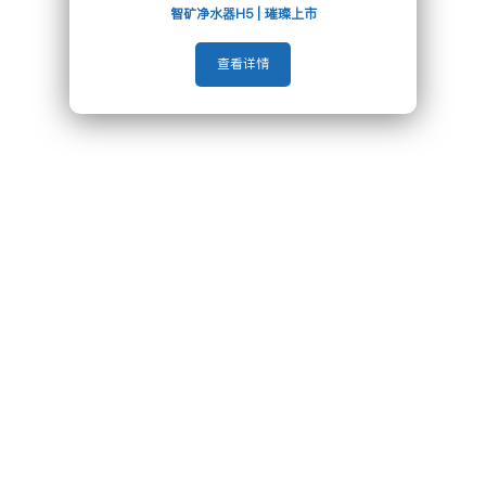
智矿净水器H5 | 璀璨上市
查看详情
服务保障
可拨打24小时服务热线400-700-8090，立升为用户提供