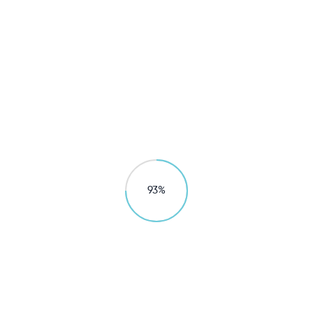
家用产品
C5新一代超滤复合净水器
宝妈讲科学 保留矿物质

探索产品
98
%
探索更多