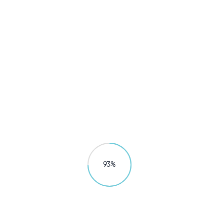
工业产品
您遇到的水问题
我们都能为您解决

探索产品
95
%
探索更多